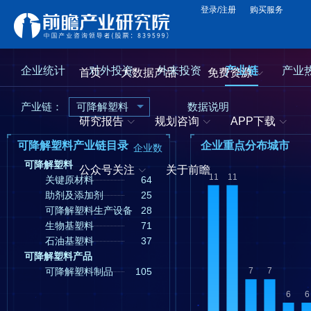
登录/注册
购买服务
企业统计
对外投资
外来投资
产业链
产业
首页
大数据产品
免费资源
产业链：
可降解塑料
数据说明
研究报告
规划咨询
APP下载
可降解塑料产业链目录
企业重点分布城市
企业数
可降解塑料
公众号关注
关于前瞻
关键原材料
64
助剂及添加剂
25
可降解塑料生产设备
28
生物基塑料
71
石油基塑料
37
可降解塑料产品
可降解塑料制品
105