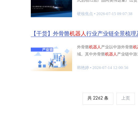
式启动12层产品向英伟达量产出货
硬核焦点
• 2026-07-15 09:07:38
【干货】外骨骼
机器人
行业产业链全景梳理
外骨骼
机器人
产业以中游外骨骼
机
域。其中外骨骼
机器人
产业链中游主
域代表
韩艳婷
• 2026-07-14 12:00:56
共 2262 条
上页