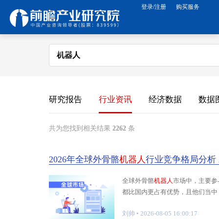
登录/注册
购买服务
首页
大数据产品
免费资源
研究报告
规划咨询
APP下载
研究报告
行业资讯
经济数据
数据
公众号关注
关于前瞻
共为您找到相关结果
2262
条
2026年全球外骨骼
机器人
行业竞争格局分析
全球外骨骼
机器人
市场中，主要参
都比国内更占有优势，且他们当中 .
刘帅
• 2026-08-05 16:00:17