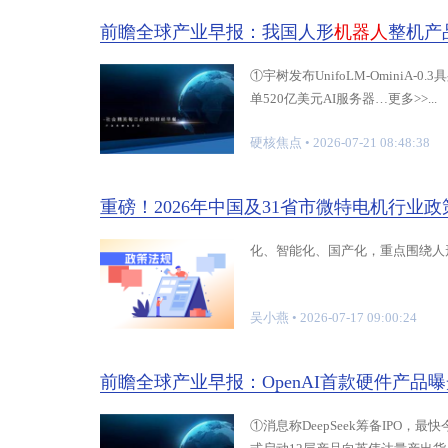
前瞻全球产业早报：我国人形
机器人
整机产
①宇树发布UnifoLM-OminiA-0
单520亿美元AI服务器…更多>>...
硬核焦点
• 2026-07-21 08:48:38
重磅！2026年中国及31省市微特电机行
化、智能化、国产化，重点围绕人
吴小燕
• 2026-07-17 09:00:24
前瞻全球产业早报：OpenAI首款硬件产品
①消息称DeepSeek筹备IPO，