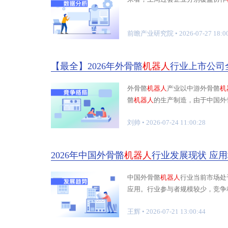
前瞻产业研究院
• 2026-07-27 18:0
【最全】2026年外骨骼
机器人
行业上市公司
外骨骼
机器人
产业以中游外骨骼
机
骼
机器人
的生产制造，由于中国外
的体育
刘帅
• 2026-07-24 11:00:28
2026年中国外骨骼
机器人
行业发展现状 应
中国外骨骼
机器人
行业当前市场处
应用。行业参与者规模较少，竞争程度
规模仍
王辉
• 2026-07-21 13:00:44