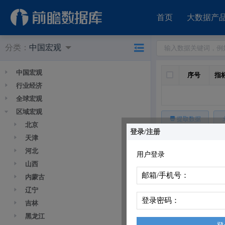
首页
大数据产
分类：
中国宏观
中国宏观
全选
序号
指
行业经济
全球宏观
区域宏观
提取数据
北京
登录/注册
天津
序号
河北
用户登录
山西
邮箱/手机号：
内蒙古
辽宁
登录密码：
吉林
黑龙江