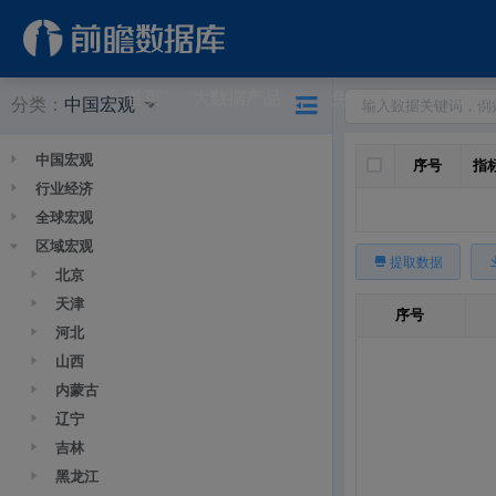
首页
大数据产品
免费资源
研究
分类：
中国宏观
中国宏观
全选
序号
指
行业经济
全球宏观
区域宏观
提取数据
北京
天津
序号
河北
山西
内蒙古
辽宁
吉林
黑龙江