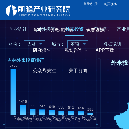
登录/注册
购买服务
企业统计
对外投资
外来投资
产业链
产业
首页
大数据产品
免费资源
省份：
吉林
城市：
不限
数据说明
研究报告
规划咨询
APP下载
吉林外来投资排行
外来投
公众号关注
关于前瞻