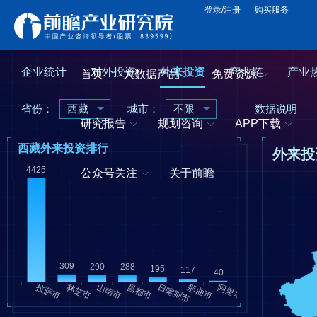
登录/注册
购买服务
企业统计
对外投资
外来投资
产业链
产业
首页
大数据产品
免费资源
省份：
西藏
城市：
不限
数据说明
研究报告
规划咨询
APP下载
西藏外来投资排行
外来投
公众号关注
关于前瞻